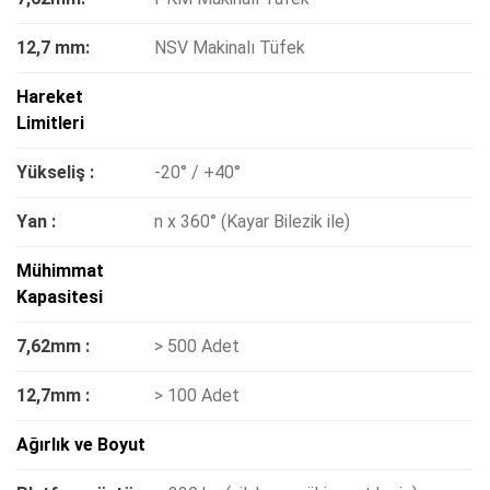
12,7 mm:
NSV Makinalı Tüfek
Hareket
Limitleri
Yükseliş :
-20° / +40°
Yan :
n x 360° (Kayar Bilezik ile)
Mühimmat
Kapasitesi
7,62mm :
> 500 Adet
12,7mm :
> 100 Adet
Ağırlık ve Boyut