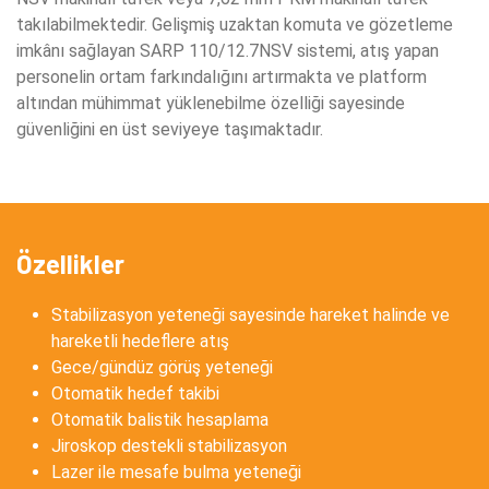
takılabilmektedir. Gelişmiş uzaktan komuta ve gözetleme
imkânı sağlayan SARP 110/12.7NSV sistemi, atış yapan
personelin ortam farkındalığını artırmakta ve platform
altından mühimmat yüklenebilme özelliği sayesinde
güvenliğini en üst seviyeye taşımaktadır.
Özellikler
Stabilizasyon yeteneği sayesinde hareket halinde ve
hareketli hedeflere atış
Gece/gündüz görüş yeteneği
Otomatik hedef takibi
Otomatik balistik hesaplama
Jiroskop destekli stabilizasyon
Lazer ile mesafe bulma yeteneği