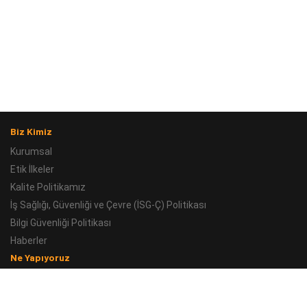
Biz Kimiz
Kurumsal
Etik İlkeler
Kalite Politikamız
İş Sağlığı, Güvenliği ve Çevre (İSG-Ç) Politikası
Bilgi Güvenliği Politikası
Haberler
Ne Yapıyoruz
Kara
Deniz